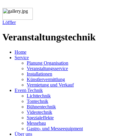
L
ö
ffler
Veranstaltungstechnik
Home
Service
Planung Organisation
Veranstaltungsservice
Installationen
Künstlervermittlung
Vermietung und Verkauf
Event-Technik
Lichttechnik
Tontechnik
Bühnentechnik
Videotechnik
Spezialeffekte
Messebau
Gastro- und Messeequipment
Über uns